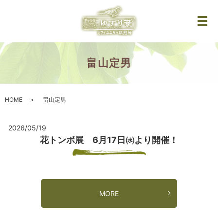
メ
畠山定男
HOME
畠山定男
2026/05/19
花トンボ展 6月17日㈬より開催！
MORE