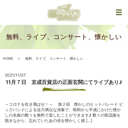
メ
無料、ライブ、コンサート、懐かしい
HOME
無料、ライブ、コンサート、懐かしい
2021/11/07
11月７日 京成百貨店の正面玄関にてライブあり♪
～コロナを吹き飛ばせ！～ 第２回 懐かしのヒットパレード ビ
ッグバンドによる迫力満点な演奏で、昭和から平成にかけた懐か
しの名曲の数々を無料で楽しむことができます♪ 数々の歌謡曲を
聴きながら、忘れていたあの頃を懐かしく感 […]