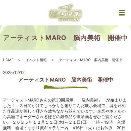
メ
アーティストMARO 脳内美術 開催中
HOME
イベント情報
アーティストMARO 脳内美術 開催中
2025/12/12
アーティストMARO 脳内美術 開催中
アーティストMAROさんの第33回展示 「脳内美術」 が始まりま
した！ ３日間かけてしっかりと創りこんだ展示会場で、魂を込め
た作品達が美しく輝きを放ちながら並んでいます。企業やホテルか
ら高額でオーダーされるほどの銀作品や漆喰画をぜひご覧くださ
い。 ２０２５年１２月１１日(木)～２１日(日) 11時～19時 入場
無料 会場：ゆずり葉ギャラリー内 ※16日（火）はお休み 20日