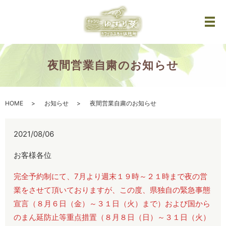
メ
夜間営業自粛のお知らせ
HOME
お知らせ
夜間営業自粛のお知らせ
2021/08/06
お客様各位
完全予約制にて、7月より週末１９時～２１時まで夜の営
業をさせて頂いておりますが、この度、県独自の緊急事態
宣言（８月６日（金）～３１日（火）まで）および国から
のまん延防止等重点措置（８月８日（日）～３１日（火）