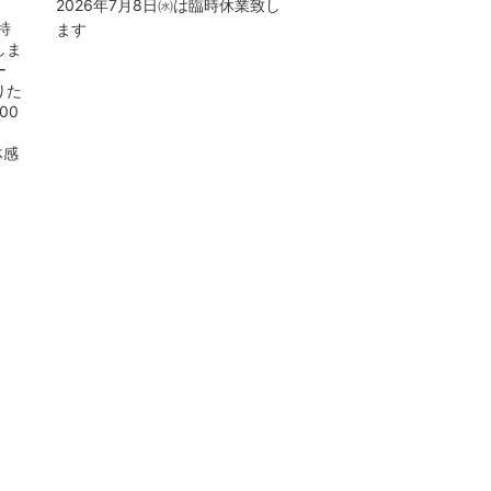
2026年7月8日㈬は臨時休業致し
0
特
ます
しま
ー
りた
00
体感