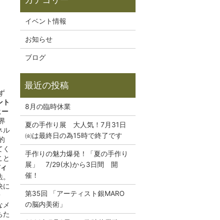
イベント情報
お知らせ
ブログ
ず
ント
8月の臨時休業
ヒー
界
夏の手作り展 大人気！7月31日
ネル
㈮は最終日の為15時で終了です
的
てく
手作りの魅力爆発！「夏の手作り
こと
展」 7/29(水)から3日間 開
ィ
催！
法。
決に
第35回 「アーティスト銀MARO
ン
の脳内美術」
なメ
ちた