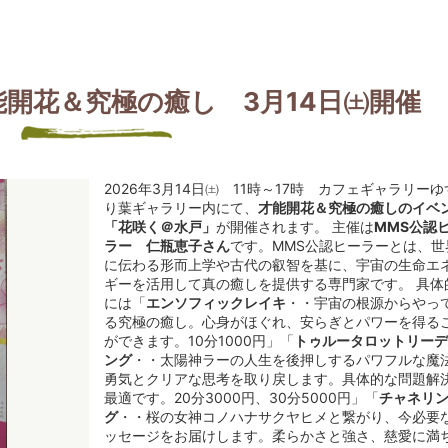
開花＆究極の癒し 3月14日㈯開催
2026年3月14日㈯ 11時～17時 カフェギャラリーゆ
り葉ギャラリー内にて、
才能開花＆究極の癒しのイベ
「花咲く＠水戸」
が開催されます。 主催は
MMS公認
ラー 仁瓶恵子さん
です。MMS公認ヒーラーとは、世
に伝わる形而上学や古代の叡智を基に、宇宙の生命エ
ギーを活用して真の癒しを提供する専門家です。 具体
には「
エンソフィックレイキ
・・宇宙の根源からやっ
る究極の癒し。心身がほぐれ、安らぎとパワーを得る
ができます。10分1000円」「
トゥルータロットリーデ
ング
・・太陽神ラーの人生を後押しするパワフルな魔
勇気とクリアな思考を取り戻します。具体的な問題解
最適です。20分3000円、30分5000円」「
チャネリ
グ
・・桜の女神コノハナサクヤヒメと繋がり、今必要
ッセージをお届けします。柔らかさと強さ、慈愛に満