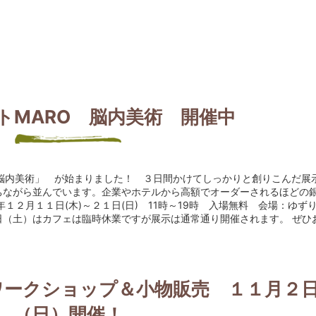
トMARO 脳内美術 開催中
「脳内美術」 が始まりました！ ３日間かけてしっかりと創りこんだ展
ちながら並んでいます。企業やホテルから高額でオーダーされるほどの
１２月１１日(木)～２１日(日) 11時～19時 入場無料 会場：ゆず
0日（土）はカフェは臨時休業ですが展示は通常通り開催されます。 ぜひ
ワークショップ＆小物販売 １１月２
（日）開催！